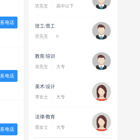
农先生
·
高中以下
系电话
技工/普工
农先生
·
0
教育/培训
龙先生
·
大专
系电话
美术/设计
李女士
·
大专
法律/教育
周女士
·
大专
系电话