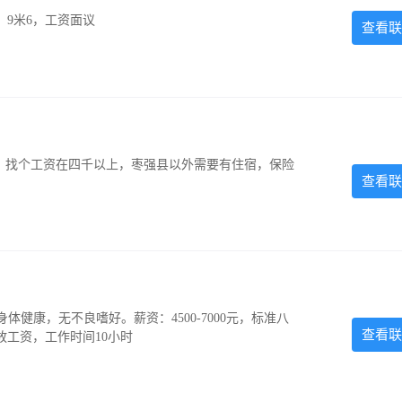
，9米6，工资面议
查看联
照，找个工资在四千以上，枣强县以外需要有住宿，保险
查看联
，身体健康，无不良嗜好。薪资：4500-7000元，标准八
查看联
放工资，工作时间10小时