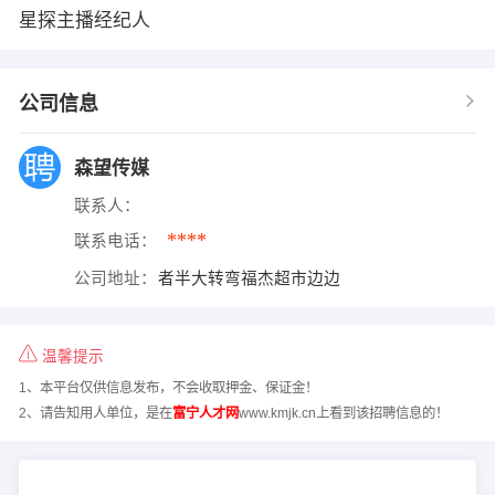
星探主播经纪人
公司信息
森望传媒
联系人：
****
联系电话：
公司地址：
者半大转弯福杰超市边边
温馨提示
1、本平台仅供信息发布，不会收取押金、保证金！
2、请告知用人单位，是在
富宁人才网
www.kmjk.cn上看到该招聘信息的！